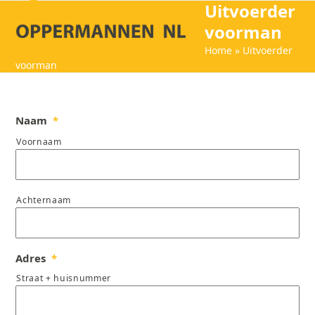
Uitvoerder
Open
Close
Skip
to
voorman
mobile
mobile
content
Home
»
Uitvoerder
menu
menu
voorman
Naam
*
Voornaam
Achternaam
Adres
*
Straat + huisnummer